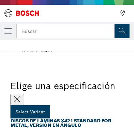
Discos de láminas X421 Standard for Metal
Buscar
en ángulo
Disco de láminas de acero X421 de óxido de aluminio,
...
versión en ángulo
Elige una especificación
Select Variant
DISCOS DE LÁMINAS X421 STANDARD FOR
METAL, VERSIÓN EN ÁNGULO