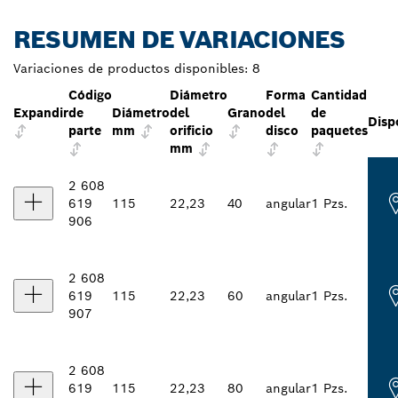
RESUMEN DE VARIACIONES
Variaciones de productos disponibles:
8
Código
Diámetro
Forma
Cantidad
Expandir
de
Diámetro
del
Grano
del
de
Disp
parte
mm
orificio
disco
paquetes
mm
2 608
619
115
22,23
40
angular
1 Pzs.
906
2 608
619
115
22,23
60
angular
1 Pzs.
907
2 608
619
115
22,23
80
angular
1 Pzs.