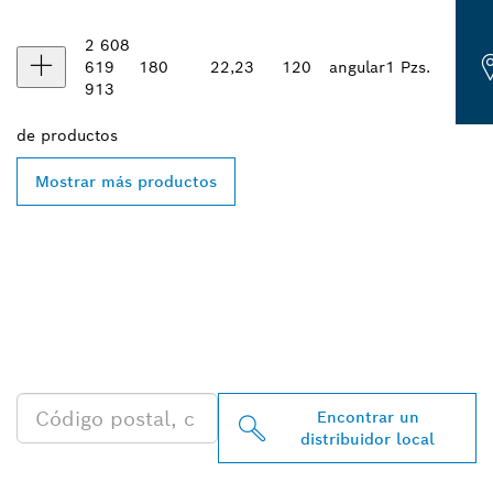
2 608
619
180
22,23
120
angular
1 Pzs.
913
de
productos
Mostrar más productos
ENCONTRAR AL
DISTRIBUIDOR DE BOSCH
PROFESSIONAL MÁS
CERCANO
Encontrar un
distribuidor local