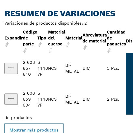
RESUMEN DE VARIACIONES
Variaciones de productos disponibles:
2
Código
Material
Cantidad
Abreviatura
Expandir
de
Tipo
del
Material
de
de material
Dis
parte
cuerpo
paquetes
2 608
S
BI-
657
1110
HCS
BIM
5 Pzs.
METAL
610
VF
2 608
S
BI-
659
1110
HCS
BIM
2 Pzs.
METAL
004
VF
de
productos
Mostrar más productos