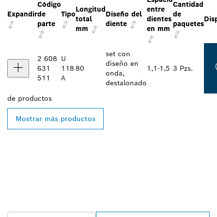
Código
Cantidad
Longitud
entre
Expandir
de
Tipo
Diseño del
de
total
dientes
Dis
parte
diente
paquetes
mm
en mm
set con
2 608
U
diseño en
631
118
80
1,1-1,5
3 Pzs.
onda,
511
A
destalonado
de
productos
Mostrar más productos
ENCONTRAR AL
DISTRIBUIDOR DE BOSCH
PROFESSIONAL MÁS
CERCANO