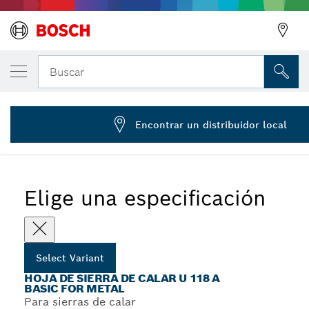
Hoja de sierra de calar U 118 A
Buscar
2 608 631 511
...
Hojas de sierra de calar U 118 A Basic for Metal
Encontrar un distribuidor local
Elige una especificación
Select Variant
HOJA DE SIERRA DE CALAR U 118 A
BASIC FOR METAL
Para sierras de calar