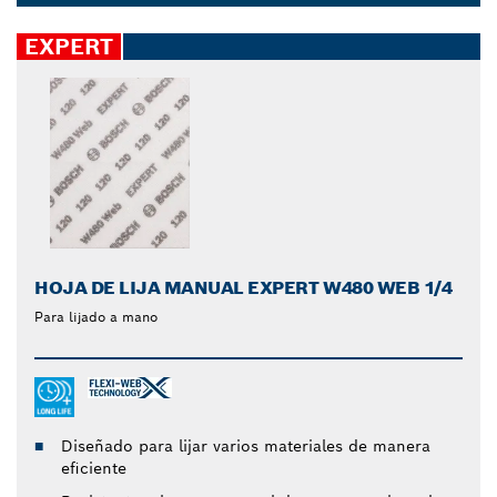
sustituyendo tus láminas usadas tan a menudo.
Dropdown
Selecciona una lija que se adapte a tus necesidades
closed
EXPERT
específicas o elige un accesorio multiuso para un
lijado menos agotador en una gran variedad de
materiales, como acero, madera pintada y madera
dura.
HOJA DE LIJA MANUAL EXPERT W480 WEB 1/4
Para lijado a mano
Diseñado para lijar varios materiales de manera
eficiente