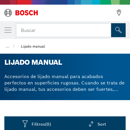
Buscar
...
Lijado manual
LIJADO MANUAL
Accesorios de lijado manual para acabados
perfectos en superficies rugosas. Cuando se trata de
lijado manual, tus accesorios deben ser fuertes,
resistentes a la humedad y duraderos. Hemos
diseñado todas nuestras hojas de lijado, bloques de
lijado y esponjas de lijado con propiedades
resistentes al desgarro para reducir el tiempo y las
molestias de las tareas de lijado. Y como el papel de
Filtros
(0)
Sort
lija Bosch es tan duradero, no gastarás dinero