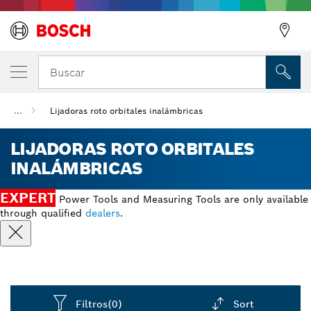
Buscar
...
Lijadoras roto orbitales inalámbricas
LIJADORAS ROTO ORBITALES
INALÁMBRICAS
EXPERT
Power Tools and Measuring Tools are only available
through qualified
dealers
.
Filtros
(0)
Sort