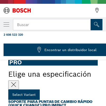
Portabrocas de cambio rápido (Quick Cha
Buscar
Impact, 60 mm
2 608 522 320
...
PRO Bit Holder Impact de cambio rápido (Quick Change)
Encontrar un distribuidor local
PRO
Elige una especificación
Select Variant
SOPORTE PARA PUNTAS DE CAMBIO RÁPIDO
(QUICK CHANGE) PRO IMPACT