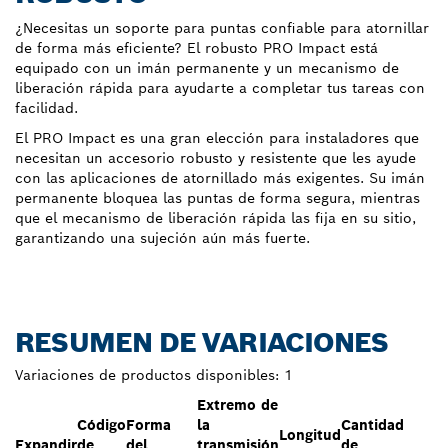
¿Necesitas un soporte para puntas confiable para atornillar
de forma más eficiente? El robusto PRO Impact está
equipado con un imán permanente y un mecanismo de
liberación rápida para ayudarte a completar tus tareas con
facilidad.
El PRO Impact es una gran elección para instaladores que
necesitan un accesorio robusto y resistente que les ayude
con las aplicaciones de atornillado más exigentes. Su imán
permanente bloquea las puntas de forma segura, mientras
que el mecanismo de liberación rápida las fija en su sitio,
garantizando una sujeción aún más fuerte.
RESUMEN DE VARIACIONES
Variaciones de productos disponibles:
1
Extremo de
Código
Forma
la
Cantidad
Longitud
Expandir
de
del
transmisión
de