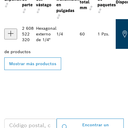
total
Dispo
parte
vástago
en
paquetes
mm
pulgadas
2 608
Hexagonal
522
externo
1/4
60
1 Pzs.
320
de 1/4"
de
productos
Mostrar más productos
ENCONTRAR AL
DISTRIBUIDOR DE BOSCH
PROFESSIONAL MÁS
CERCANO
Encontrar un