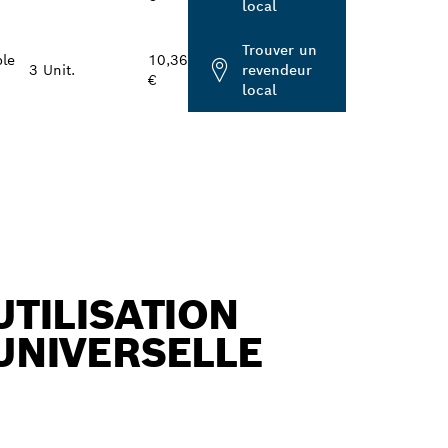
local
Trouver un
ble
10,36
3 Unit.
revendeur
€
local
UTILISATION
UNIVERSELLE