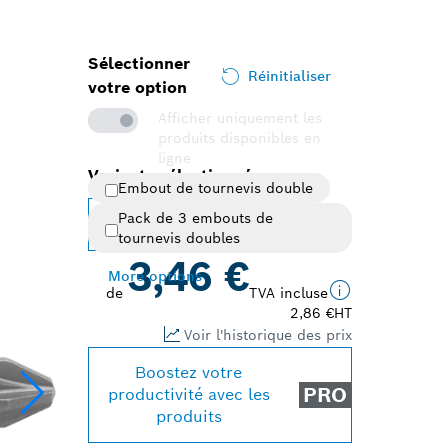
Sélectionner
Réinitialiser
votre option
Afficher uniquement les
produits disponibles en
ligne
Variante sélectionnée
Embout de tournevis double
Pack de 3 embouts de
Changer de variante
tournevis doubles
3,46 €
More options
de
TVA incluse
2,86 €
HT
Voir l'historique des prix
Boostez votre
PRO
productivité avec les
produits