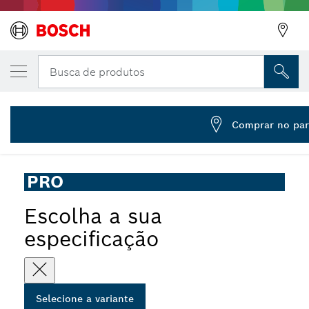
VARIAÇÃO SELECIONADA
Cesto agitador PRO Multi Material Viscous
Busca de produtos
2 607 990 028
Cesta agitadora para produtos viscosos e pegajosos PRO
...
Multi Material para brocas
Comprar no par
PRO
Escolha a sua
especificação
Selecione a variante