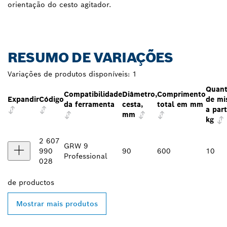
orientação do cesto agitador.
RESUMO DE VARIAÇÕES
Variações de produtos disponíveis:
1
Quant
Compatibilidade
Diâmetro,
Comprimento
Expandir
Código
de mi
da ferramenta
cesta,
total em mm
a part
mm
kg
2 607
GRW 9
990
90
600
10
Professional
028
de
productos
Mostrar mais produtos