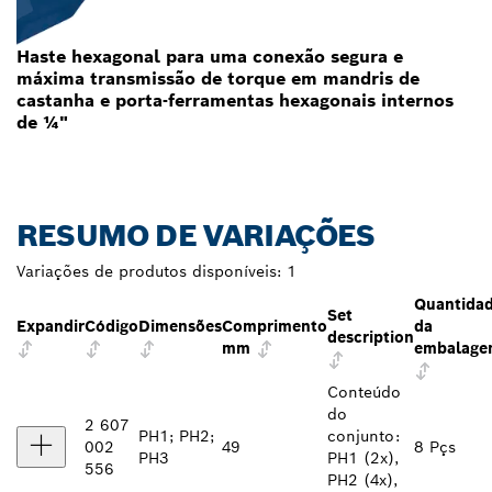
Haste hexagonal para uma conexão segura e
máxima transmissão de torque em mandris de
castanha e porta-ferramentas hexagonais internos
de ¼"
RESUMO DE VARIAÇÕES
Variações de produtos disponíveis:
1
Quantida
Set
Expandir
Código
Dimensões
Comprimento
da
description
mm
embalag
Conteúdo
do
2 607
PH1; PH2;
conjunto:
002
49
8 Pçs
PH3
PH1 (2x),
556
PH2 (4x),