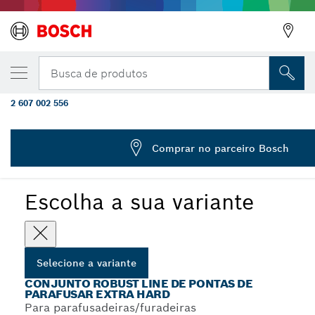
VARIAÇÃO SELECIONADA
Conjunto de pontas para parafusar Robust 
Busca de produtos
8 peças, versão Extra Hard
2 607 002 556
Conjunto de Pontas para Parafusar Extra Hard - Robust Line
...
- PH
Comprar no parceiro Bosch
Escolha a sua variante
Selecione a variante
CONJUNTO ROBUST LINE DE PONTAS DE
PARAFUSAR EXTRA HARD
Para parafusadeiras/furadeiras