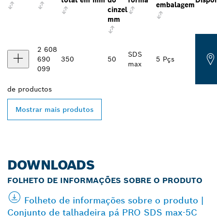
total em mm
do
forma
Dispon
embalagem
cinzel
mm
2 608
SDS
690
350
50
5 Pçs
max
099
de
productos
Mostrar mais produtos
DOWNLOADS
FOLHETO DE INFORMAÇÕES SOBRE O PRODUTO
Folheto de informações sobre o produto |
Conjunto de talhadeira pá PRO SDS max-5C