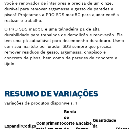
Você é renovador de interiores e precisa de um cinzel
durável para remover argamassa e gesso de paredes e
pisos? Projetamos a PRO SDS max-5C para ajudar você a
realizar o trabalho.
O PRO SDS max-5C é uma talhadeira pá de alta
durabilidade para trabalhos de demolição e renovação. Ele
tem uma pá autoafiável para desempenho duradouro. Use-o
com seu martelo perfurador SDS sempre que precisar
remover resíduos de gesso, argamassa, chapisco e
concreto de pisos, bem como de paredes de concreto e
tijolo.
RESUMO DE VARIAÇÕES
Variações de produtos disponíveis:
1
Borda
de
Quantidade
Comprimento
corte
Encaixe,
Expandir
Código
da