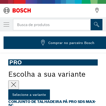
VARIAÇÃO SELECIONADA
PRO SDS max-5C Cinzel plano, 50 x 350 mm
Busca de produtos
2 608 690 099
...
Conjunto de talhadeira pá PRO SDS max-5C
Comprar no parceiro Bosch
PRO
Escolha a sua variante
Selecione a variante
CONJUNTO DE TALHADEIRA PÁ PRO SDS MAX-
5C