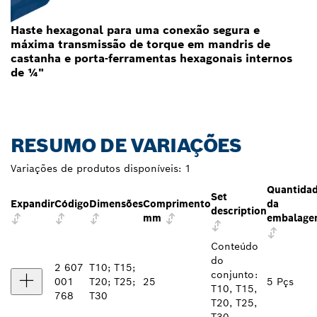
Haste hexagonal para uma conexão segura e
máxima transmissão de torque em mandris de
castanha e porta-ferramentas hexagonais internos
de ¼"
RESUMO DE VARIAÇÕES
Variações de produtos disponíveis:
1
Quantida
Set
Expandir
Código
Dimensões
Comprimento
da
description
mm
embalag
Conteúdo
do
2 607
T10; T15;
conjunto:
001
T20; T25;
25
5 Pçs
T10, T15,
768
T30
T20, T25,
T30