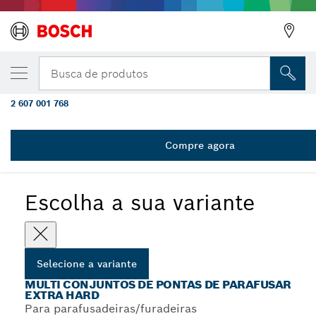
VARIAÇÃO SELECIONADA
Conjunto de Pontas para Parafusar de 5 pe
Busca de produtos
Hard
2 607 001 768
...
Conjuntos de Pontas para parafusar Extra Hard, Torx
Compre agora
Escolha a sua variante
Selecione a variante
MULTI CONJUNTOS DE PONTAS DE PARAFUSAR
EXTRA HARD
Para parafusadeiras/furadeiras