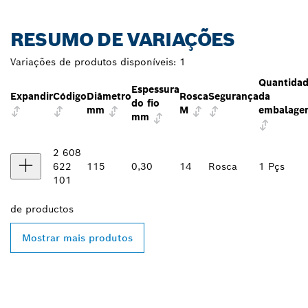
RESUMO DE VARIAÇÕES
Variações de produtos disponíveis:
1
Quantida
Espessura
Expandir
Código
Diâmetro
Rosca
Segurança
da
do fio
mm
M
embalage
mm
2 608
622
115
0,30
14
Rosca
1 Pçs
101
de
productos
Mostrar mais produtos