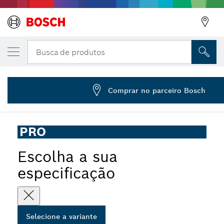
VARIAÇÃO SELECIONADA
Escova chanfrada PRO Metal clean, 115 x 0
Busca de produtos
2 608 622 101
Escova de fio ondulado PRO Metal Clean para
...
esmerilhadeiras pequenas, rosca M14
Comprar no parceiro Bosch
PRO
Escolha a sua
especificação
Selecione a variante