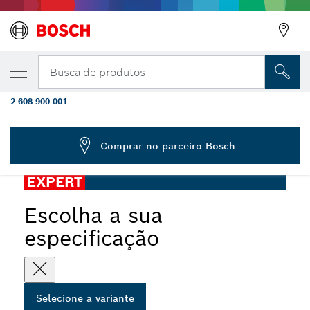
VARIAÇÃO SELECIONADA
Empunhadura para esmerilhadeira Bosch
Busca de produtos
EXPERT Handle M14
2 608 900 001
EXPERT Handle para Vibration Control para esmerilhadeiras
...
angulares M14
Comprar no parceiro Bosch
EXPERT
Escolha a sua
especificação
Selecione a variante