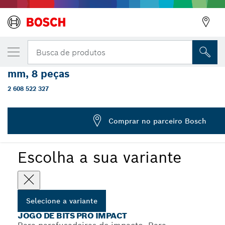
VARIAÇÃO SELECIONADA
PRO Impact Set com adaptador Quick Chang
Busca de produtos
Pick and Click, PH2, PZ2, T15, T20, T25, T3
mm, 8 peças
Jogo de bit de ponta dupla PRO Impact com adaptador
...
Quick Change e índice Pick and Click
2 608 522 327
Comprar no parceiro Bosch
PRO
Escolha a sua variante
Selecione a variante
JOGO DE BITS PRO IMPACT