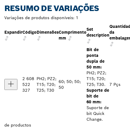
RESUMO DE VARIAÇÕES
Variações de produtos disponíveis:
1
Quantida
Set
Expandir
Código
Dimensões
Comprimento
da
description
mm
embalag
Bit de
ponta
dupla de
50 mm:
PH2; PZ2;
2 608
PH2; PZ2;
T15; T20;
60; 50; 50;
522
T15; T20;
T25; T30.
7 Pçs
50
327
T25; T30
Suporte de
bit de
60 mm:
Suporte de
bit Quick
Change.
de
productos