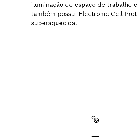
iluminação do espaço de trabalho e 
também possui Electronic Cell Prot
superaquecida.
PRECIS
REPOS
Aqui, você enco
profissional Bo
Selecionar uma peça 