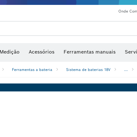
Onde Comp
ladores a laser com pontos
 Medição
Acessórios
Ferramentas manuais
Serv
Ferramentas a bateria
Sistema de baterias 18V
...