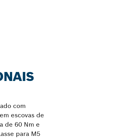
ONAIS
izado com
sem escovas de
a de 60 Nm e
lasse para M5