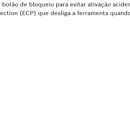
botão de bloqueio para evitar ativação aciden
ection (ECP) que desliga a ferramenta quando
A DE UMA PEÇA DE
IÇÃO?
ntrará as peças de reposição corretas para s
sch, rápida e facilmente.
de reposição