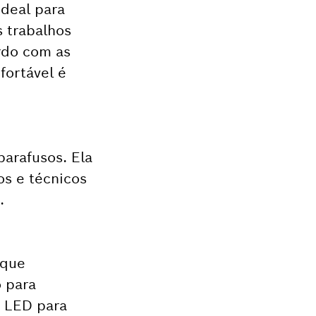
deal para
s trabalhos
rdo com as
ortável é
parafusos. Ela
os e técnicos
.
 que
o para
z LED para