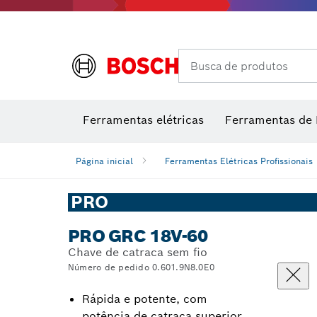
Busca de produtos
Medidores de ângulos e inclinômetros
Câmeras e detectores térmicos
Nive
Ferramentas elétricas
Ferramentas de
Página inicial
Ferramentas Elétricas Profissionais
PRO
PRO GRC 18V-60
Chave de catraca sem fio
Número de pedido 0.601.9N8.0E0
Rápida e potente, com
potência de catraca superior