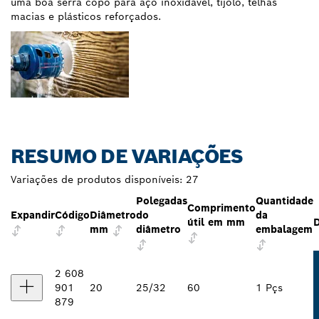
uma boa serra copo para aço inoxidável, tijolo, telhas
macias e plásticos reforçados.
RESUMO DE VARIAÇÕES
Variações de produtos disponíveis:
27
Polegadas
Quantidade
Comprimento
Expandir
Código
Diâmetro
do
da
útil em mm
D
mm
diâmetro
embalagem
2 608
901
20
25/32
60
1 Pçs
879