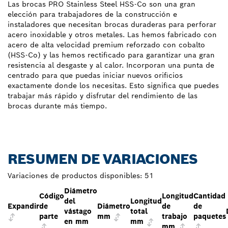
Las brocas PRO Stainless Steel HSS-Co son una gran
elección para trabajadores de la construcción e
instaladores que necesitan brocas duraderas para perforar
acero inoxidable y otros metales. Las hemos fabricado con
acero de alta velocidad premium reforzado con cobalto
(HSS-Co) y las hemos rectificado para garantizar una gran
resistencia al desgaste y al calor. Incorporan una punta de
centrado para que puedas iniciar nuevos orificios
exactamente donde los necesitas. Esto significa que puedes
trabajar más rápido y disfrutar del rendimiento de las
brocas durante más tiempo.
RESUMEN DE VARIACIONES
Variaciones de productos disponibles:
51
Diámetro
Código
Longitud
Cantidad
del
Longitud
Expandir
de
Diámetro
de
de
vástago
total
parte
mm
trabajo
paquetes
en mm
mm
mm