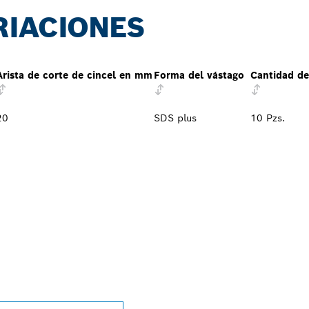
RIACIONES
Arista de corte de cincel en mm
Forma del vástago
Cantidad de
20
SDS plus
10 Pzs.
L DISTRIBUIDOR D
SSIONAL MÁS CE