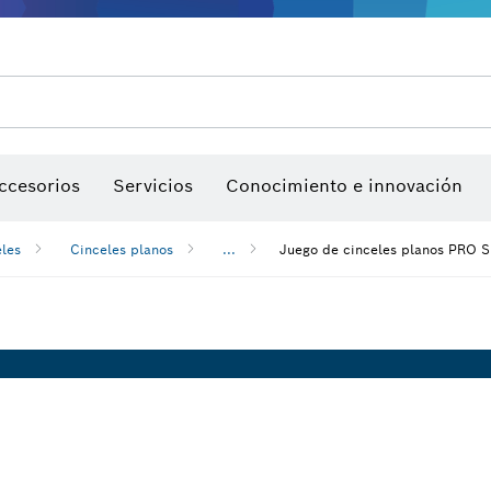
sierra y sierras de corona
Discos de lija, bandas de lija y hojas de lija
Puntas de atornillar, llaves para tuercas y llaves tu
Perforación con diamantes, corte y desbaste
ccesorios
Servicios
Conocimiento e innovación
les
Cinceles planos
...
Juego de cinceles planos PRO 