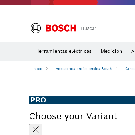
Accesorios para multiherramienta
Accesorios de máquinas
Hojas de 
Buscar
Detectores de temperatura y cámaras térmicas
Herramientas eléctricas
Medición
A
Inicio
Accesorios profesionales Bosch
Cince
PRO
Choose your Variant