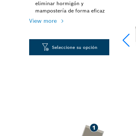
eliminar hormigón y
mampostería de forma eficaz
View more
Seleccione su opción
LARGA VIDA Ú
HORMIGÓN