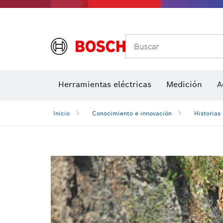
Medidores de ángulos e inclinómetros
Detectores de temperatura y cámaras térmicas
Buscar
Herramientas eléctricas
Medición
A
Inicio
Conocimiento e innovación
Historias