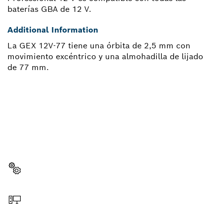
baterías GBA de 12 V.
Additional Information
La GEX 12V-77 tiene una órbita de 2,5 mm con
movimiento excéntrico y una almohadilla de lijado
de 77 mm.
¿NECESITA ALGÚN REPUESTO?
Aquí encontrará rápida y fácilmente los repuestos
indicados para su herramienta profesional de Bosch.
Seleccione un repuesto
Haga el pedido en línea