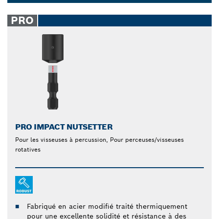
thermique optimisé pour améliorer la durabilité et
Dropdown
augmenter la longévité. La conception de
closed
PRO
l’emmanchement hexagonal offre un transfert de
puissance maximal lors du vissage avec des forets,
réduisant globalement les efforts et la fatigue.
Rendez le vissage et le dévissage rapides et faciles
grâce à nos clés à douille et à nos accessoires.
PRO IMPACT NUTSETTER
Pour les visseuses à percussion, Pour perceuses/visseuses
rotatives
Fabriqué en acier modifié traité thermiquement
pour une excellente solidité et résistance à des