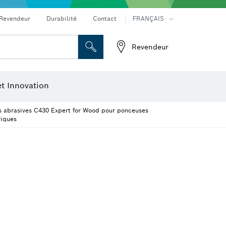
Revendeur
Durabilité
Contact
FRANÇAIS
ux piqueurs
Aspirateurs, pistolets à colle, décapeurs thermiques
Outils à technologie diamant
Meuleuses angulaires & travail du métal
Revendeur
ge
Disques à tronçonner, meules et brosses métalliques
t Innovation
es abrasives C430 Expert for Wood pour ponceuses
riques