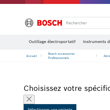
Ponc
Rechercher
Accessoires pour outils multifonctions
Niveaux de performances
Outillage électroportatif
Instruments 
Bosch accessoires
Accueil
Abra
Professionnels
Choisissez votre spécifi
Sélectionner une variante