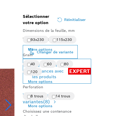
Sélectionner
Réinitialiser
votre option
Dimensions de la feuille, mm
Variante sélectionnée
93x230
115x230
More options
Changer de variante
Grain
40
60
80
Réalisez d’optimales
EXPERT
performances avec
120
les produits
More options
Perforation
Vue d'ensemble des
8 trous
14 trous
variantes
(8)
More options
Choisissez une contenance