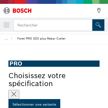
VOTRE VARIANTE SÉLECTIONNÉE
Précédent
Foret PRO SDS plus Rebar Cutter
Rechercher
...
Foret PRO SDS plus Rebar Cutter
PRO
Choisissez votre
spécification
Sélectionner une variante