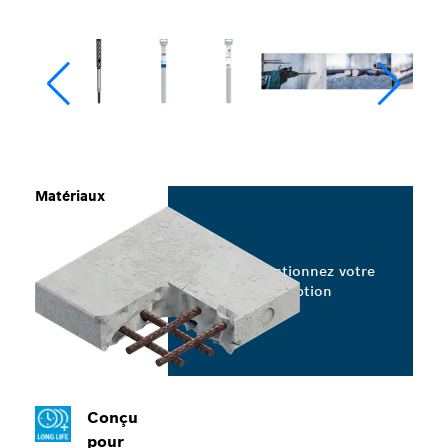
Matériaux
Sélectionnez votre
option
Conçu
pour