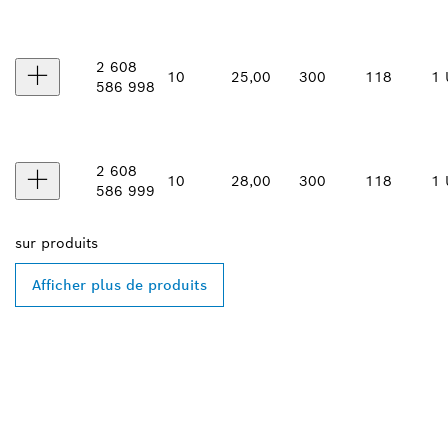
2 608
10
25,00
300
118
1 
586 998
2 608
10
28,00
300
118
1 
586 999
sur
produits
Afficher plus de produits
TROUVEZ DES
REVENDEURS BOSCH
PROFESSIONAL PRÈS DE