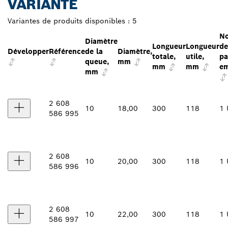
VARIANTE
Variantes de produits disponibles :
5
N
Diamètre
Longueur
Longueur
de
Développer
Référence
de la
Diamètre,
totale,
utile,
pa
queue,
mm
mm
mm
em
mm
2 608
10
18,00
300
118
1 
586 995
2 608
10
20,00
300
118
1 
586 996
2 608
10
22,00
300
118
1 
586 997