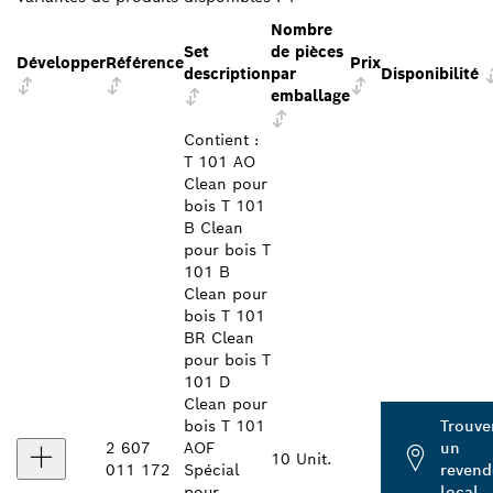
Nombre
Set
de pièces
Développer
Référence
Prix
description
par
Disponibilité
emballage
Contient :
T 101 AO
Clean pour
bois T 101
B Clean
pour bois T
101 B
Clean pour
bois T 101
BR Clean
pour bois T
101 D
Clean pour
bois T 101
Trouve
2 607
AOF
un
10 Unit.
011 172
Spécial
revend
pour
local