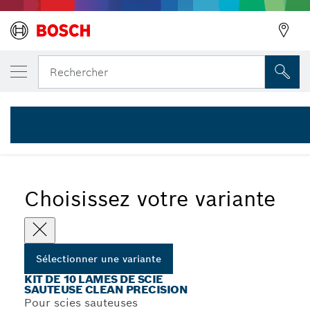
VOTRE VARIANTE SÉLECTIONNÉE
Précédent
Kit de 10 lames de scie sauteuse à emman
Rechercher
2 607 011 172
Kits de 10 lames de scie sauteuse Clean Precision à
...
emmanchement en T
Choisissez votre variante
Sélectionner une variante
KIT DE 10 LAMES DE SCIE
SAUTEUSE CLEAN PRECISION
Pour scies sauteuses