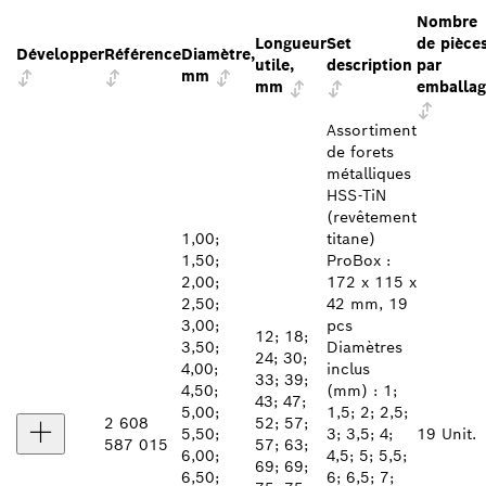
Nombre
Longueur
Set
de pièce
Développer
Référence
Diamètre,
utile,
description
par
mm
mm
emballag
Assortiment
de forets
métalliques
HSS-TiN
(revêtement
1,00;
titane)
1,50;
ProBox :
2,00;
172 x 115 x
2,50;
42 mm, 19
3,00;
pcs
12; 18;
3,50;
Diamètres
24; 30;
4,00;
inclus
33; 39;
4,50;
(mm) : 1;
43; 47;
5,00;
1,5; 2; 2,5;
2 608
52; 57;
5,50;
3; 3,5; 4;
19 Unit.
587 015
57; 63;
6,00;
4,5; 5; 5,5;
69; 69;
6,50;
6; 6,5; 7;