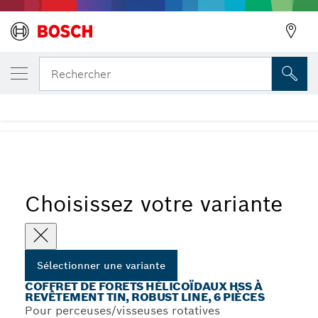
VOTRE VARIANTE SÉLECTIONNÉE
Précédent
Coffret de forets hélicoïdaux HSS à revête
Rechercher
Line, 6 pièces
...
Kits de forets à métaux HSS-TiN
Choisissez votre variante
Sélectionner une variante
COFFRET DE FORETS HÉLICOÏDAUX HSS À
REVÊTEMENT TIN, ROBUST LINE, 6 PIÈCES
Pour perceuses/visseuses rotatives