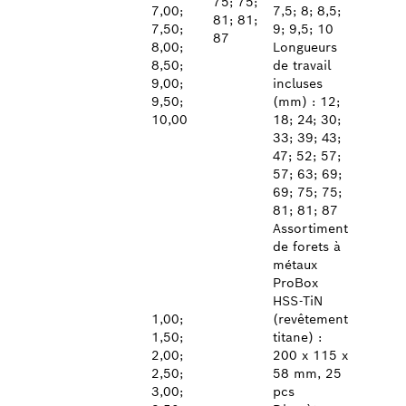
75; 75;
7,00;
7,5; 8; 8,5;
81; 81;
7,50;
9; 9,5; 10
87
8,00;
Longueurs
8,50;
de travail
9,00;
incluses
9,50;
(mm) : 12;
10,00
18; 24; 30;
33; 39; 43;
47; 52; 57;
57; 63; 69;
69; 75; 75;
81; 81; 87
Assortiment
de forets à
métaux
ProBox
HSS-TiN
1,00;
(revêtement
1,50;
titane) :
2,00;
200 x 115 x
2,50;
58 mm, 25
3,00;
pcs