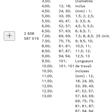
3,50;
Diamètres
4,00;
12; 18;
inclus
4,50;
24; 30;
(mm) : 1;
5,00;
33; 39;
1,5; 2; 2,5;
5,50;
43; 47;
3; 3,5; 4;
6,00;
52; 57;
4,5; 5; 5,5;
6,50;
57; 63;
6; 6,5; 7;
2 608
7,00;
69; 69;
7,5; 8; 8,5;
25 Unit.
587 019
7,50;
75; 75;
9; 9,5; 10;
8,00;
81; 81;
10,5; 11;
8,50;
87; 87;
11,5; 12;
9,00;
94; 94;
12,5; 13
9,50;
101;
Longueurs
10,00;
101; 101
de travail
10,50;
incluses
11,00;
(mm) : 12;
11,50;
18; 24; 30;
12,00;
33; 39; 43;
12,50;
47; 52; 57;
13,00
57; 63; 69;
69; 75; 75;
81; 81; 87;
87; 94; 94;