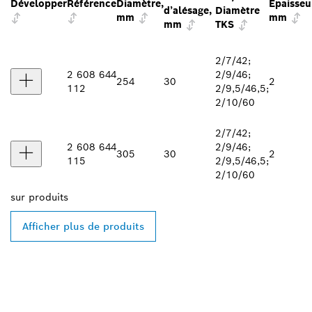
Développer
Référence
Diamètre,
Épaisseu
d’alésage,
Diamètre
mm
mm
mm
TKS
2/7/42;
2 608 644
2/9/46;
254
30
2
112
2/9,5/46,5;
2/10/60
2/7/42;
2 608 644
2/9/46;
305
30
2
115
2/9,5/46,5;
2/10/60
sur
produits
Afficher plus de produits
TROUVEZ DES
REVENDEURS BOSCH