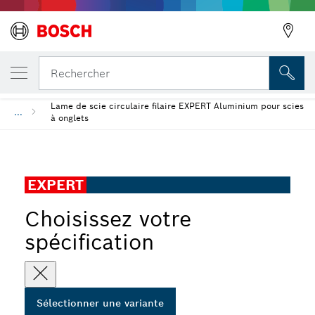
VOTRE VARIANTE SÉLECTIONNÉE
Précédent
Lame de scie circulaire EXPERT Aluminium
Rechercher
Lame de scie circulaire filaire EXPERT Aluminium pour scies
...
à onglets
EXPERT
Choisissez votre
spécification
Sélectionner une variante