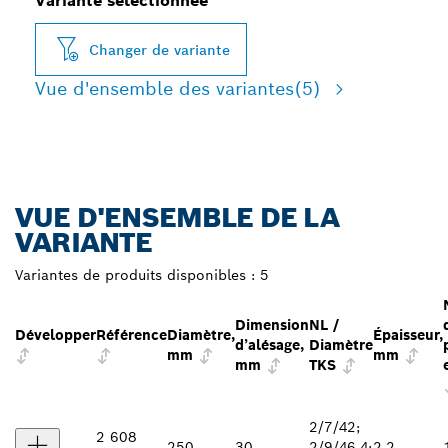
Variante sélectionnée
Changer de variante
Vue d'ensemble des variantes
(5)
VUE D'ENSEMBLE DE LA
VARIANTE
Variantes de produits disponibles :
5
Dimension
NL /
Développer
Référence
Diamètre,
Épaisseur,
d’alésage,
Diamètre
mm
mm
mm
TKS
2/7/42;
2 608
250
30
2/9/46,4;
2,2