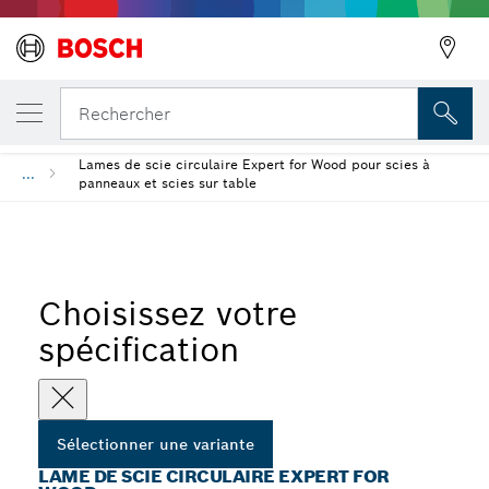
VOTRE VARIANTE SÉLECTIONNÉE
Précédent
Lame de scie circulaire Expert for Wood
Rechercher
Lames de scie circulaire Expert for Wood pour scies à
...
panneaux et scies sur table
Choisissez votre
spécification
Sélectionner une variante
LAME DE SCIE CIRCULAIRE EXPERT FOR