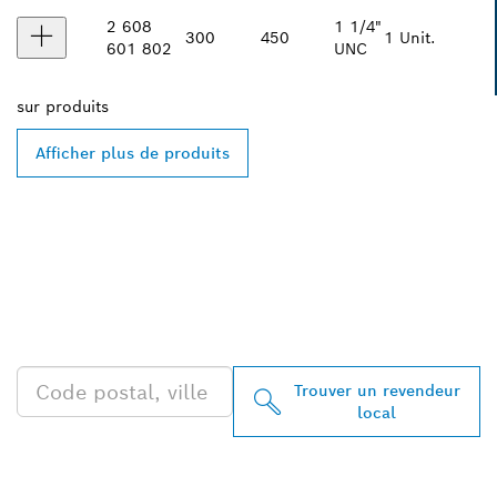
2 608
1 1/4"
300
450
1 Unit.
601 802
UNC
sur
produits
Afficher plus de produits
TROUVEZ DES
REVENDEURS BOSCH
PROFESSIONAL PRÈS DE
CHEZ VOUS
Trouver un revendeur
local