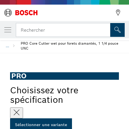
VOTRE VARIANTE SÉLECTIONNÉE
Précédent
Couronne de forage à eau diamantée
Rechercher
PRO Core Cutter wet pour forets diamantés, 1 1/4 pouce
...
UNC
PRO
Choisissez votre
spécification
Sélectionner une variante