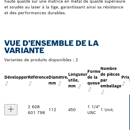
haute qualité sur une matrice en métal de qualité supérieure
et soudés au laser à la tige, garantissant ainsi sa résistance
et des performances durables.
VUE D'ENSEMBLE DE LA
VARIANTE
Variantes de produits disponibles :
2
Nombre
Forme
Longueur
de pièces
Développer
Référence
Diamètre,
de la
Prix
utile,
par
mm
queue
mm
emballage
2 608
1 1/4"
112
450
1 Unit.
601 798
UNC