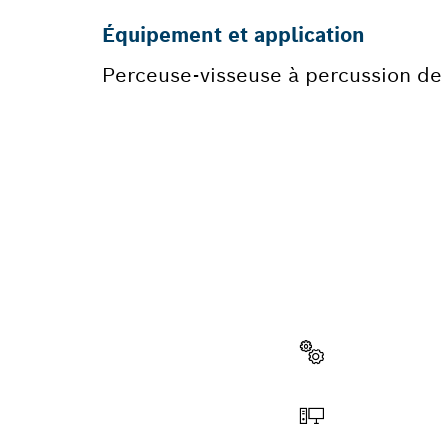
Équipement et application
Perceuse-visseuse à percussion de
BESOIN
Vous trouverez 
votre outil pro
Sélectionner une piè
Commander en ligne