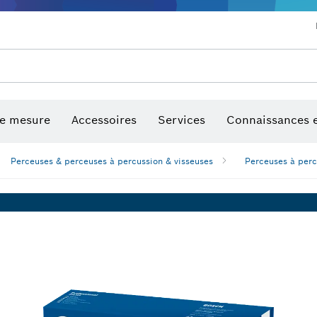
euses, rabots et défonceuses
Perceuses & perceuses à percussion & visseuses
Marteaux perforateurs & martea
Lames de scie et scies trépans
Forage diamant, coupe et meula
Embouts de vissage et douilles
de mesure
Accessoires
Services
Connaissances e
Perceuses & perceuses à percussion & visseuses
Perceuses à perc