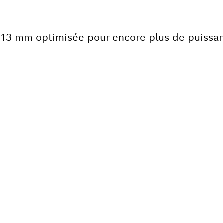
 13 mm optimisée pour encore plus de puissa
 D’UNE PIÈCE DÉTACH
ici rapidement et facilement les pièces déta
fessionnel Bosch.
ce détachée