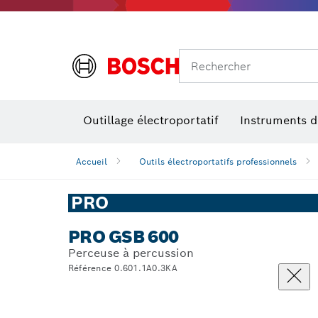
Ponc
Rechercher
Accessoires pour outils multifonctions
Niveaux de performances
Outillage électroportatif
Instruments 
Accueil
Outils électroportatifs professionnels
PRO
PRO GSB 600
Perceuse à percussion
Référence 0.601.1A0.3KA