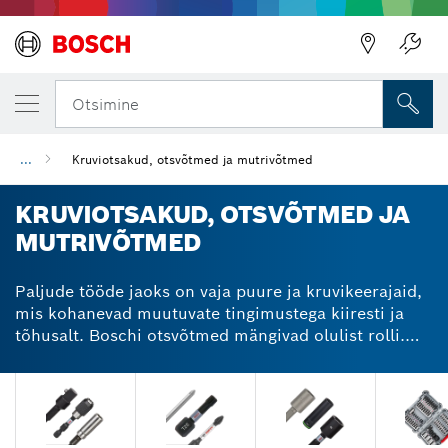
Otsimine
...
Kruviotsakud, otsvõtmed ja mutrivõtmed
KRUVIOTSAKUD, OTSVÕTMED JA
MUTRIVÕTMED
Paljude tööde jaoks on vaja puure ja kruvikeerajaid,
mis kohanevad muutuvate tingimustega kiiresti ja
tõhusalt. Boschi otsvõtmed mängivad olulist rolli.
Meie kruvikeeraja otsvõtmed on saadaval eri
pikkuses ja läbimõõdus ning tagavad iga nõudliku
töö jaoks eriti hea vastupidavuse. Universaalsed
magnetilised, ühe klõpsuga kiirvabastusega hoidikud
sobivad trellidele ja kruvikeerajatele. Väga