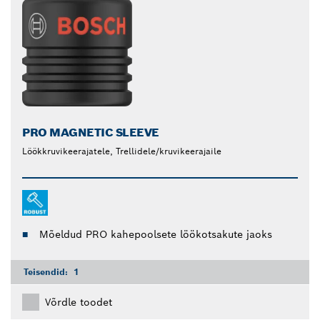
PRO MAGNETIC SLEEVE
Löökkruvikeerajatele, Trellidele/kruvikeerajaile
Mõeldud PRO kahepoolsete löökotsakute jaoks
Teisendid:
1
Võrdle toodet