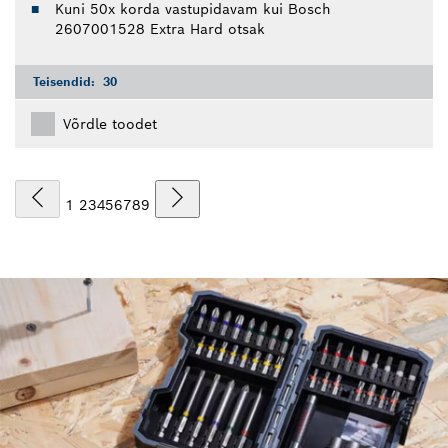
Kuni 50x korda vastupidavam kui Bosch
2607001528 Extra Hard otsak
Teisendid:
30
Võrdle toodet
1
2
3
4
5
6
7
8
9