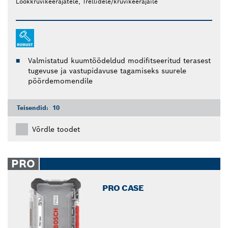
Löökkruvikeerajatele, Trellidele/kruvikeerajaile
Valmistatud kuumtöödeldud modifitseeritud terasest
tugevuse ja vastupidavuse tagamiseks suurele
pöördemomendile
Teisendid:
10
Võrdle toodet
PRO
PRO CASE