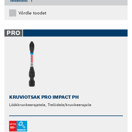
Teisendid:
1
Võrdle toodet
PRO
KRUVIOTSAK PRO IMPACT PH
Löökkruvikeerajatele, Trellidele/kruvikeerajaile