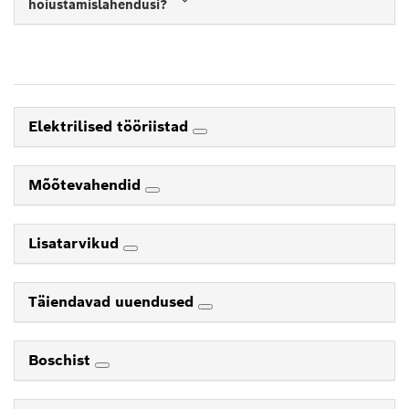
hoiustamislahendusi?
Elektrilised tööriistad
Mõõtevahendid
Lisatarvikud
Täiendavad uuendused
Boschist