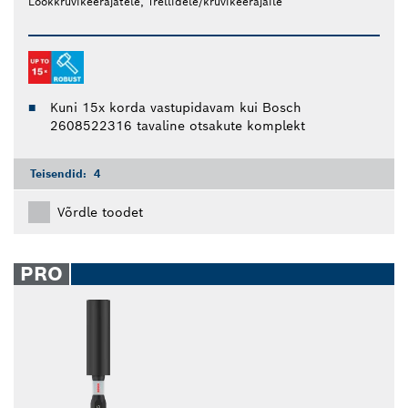
Löökkruvikeerajatele, Trellidele/kruvikeerajaile
Kuni 15x korda vastupidavam kui Bosch
2608522316 tavaline otsakute komplekt
Teisendid:
4
Võrdle toodet
PRO