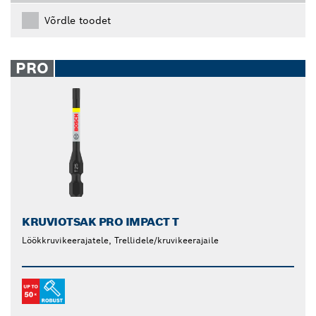
Võrdle toodet
PRO
KRUVIOTSAK PRO IMPACT T
Löökkruvikeerajatele, Trellidele/kruvikeerajaile