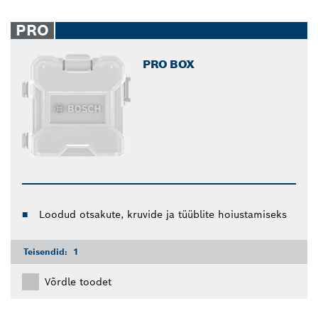
PRO
PRO BOX
Loodud otsakute, kruvide ja tüüblite hoiustamiseks
Teisendid:
1
Võrdle toodet