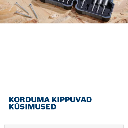
OTSIGE TARVIKUID
TÕHUSAL VIISIL,
KASUTADES UUT
TARVIKUTE NÕUSTAJAT.
Alustage nüüd
KORDUMA KIPPUVAD
KÜSIMUSED