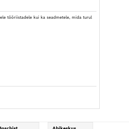
tele tööriistadele kui ka seadmetele, mida turul
Boschist
Abikeskus