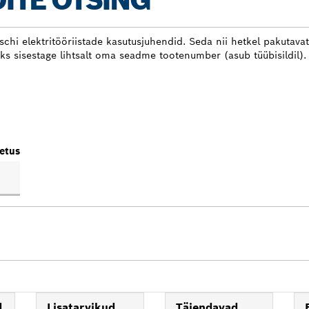
ITE OTSING
Boschi elektritööriistade kasutusjuhendid. Seda nii hetkel pakutava
ks sisestage lihtsalt oma seadme tootenumber (asub tüübisildil).
etus
d
Lisatarvikud
Täiendavad