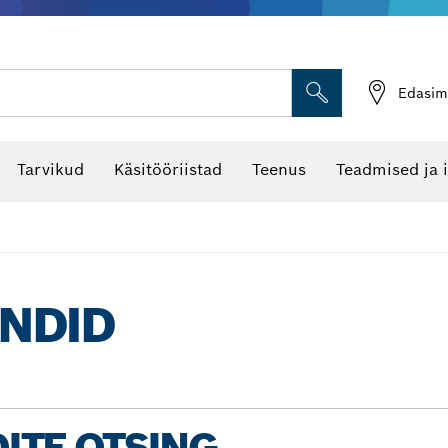
Edasim
Tarvikud
Käsitööriistad
Teenus
Teadmised ja 
NDID