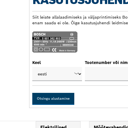
KASUTUSJUHEND
Siit leiate allalaadimiseks ja väljaprintimiseks 
enam saada ei ole. Õige kasutusjuhendi leidmise
Keel
Tootenumber või nim
Otsingu alustamine
Elektrilised
Mõõtevahendi