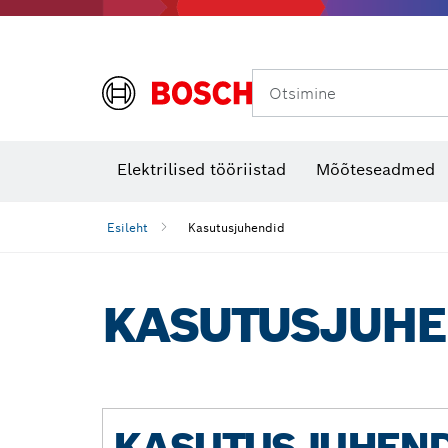
Otsimine
Soojuskaamerad ja -detektorid
Elektrilised tööriistad
Mõõteseadmed
Esileht
Kasutusjuhendid
KASUTUSJUHE