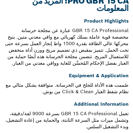
PRO GBR 15 CA: المزيد من
المعلومات
Product Highlights
GBR 15 CA Professional عبارة عن مجلخة خرسانة
مخصصة قوية عاملة بسلك كهربائي مع واقي معدني متين. يتيح
محركها عالي الطاقة بقدرة 1500 واط إنجاز العمل بسرعة حتى
تحت الحمل. تتميز بمقبض ذي تصميم مريح ووزن أداة منخفض
للاستعمال المريح. تتضمن مجلخة الخرسانة هذه أيضًا حماية من
الغبار بفضل الإحكام المُحسَّن للغاية وواقي معدني من الغبار.
Equipment & Application
صًممت هذه الأداة للجلخ في الخرسانة. متوافقة بشكل مثالي مع
نظام شفط الغبار Click & Clean من بوش.
Additional Information
تعمل GBR 15 CA Professional بسرعة 9000 لفة/دقيقة،
وتشمل ميزات مثل السرعة الثابتة، والحماية من إعادة التشغيل،
وبدء التشغيل السلس.