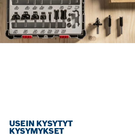
LÖYDÄ TARVIKKEET
TEHOKKAASTI UUDEN
TARVIKEAVUSTAJAN
AVULLA.
Aloita nyt
USEIN KYSYTYT
KYSYMYKSET