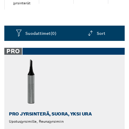
täydellinen höyläysjälki massiivipuupintoihin.
jyrsinterät
Kovametallikärkiset jyrsimen terät varmistavat
kestävän, luotettavan ja pitkäikäisen käytön. Voit
tehdä täydellisen viimeistelyn puulle tarkoitetuilla
jyrsinterillämme.
Suodattimet
(0)
Sort
Dropdown
closed
PRO
PRO JYRSINTERÄ, SUORA, YKSI URA
Upotusjyrsimille, Reunajyrsimiin