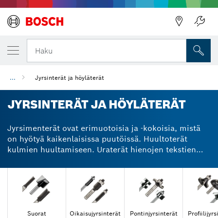
Takaisin
Haku
...
Jyrsinterät ja höyläterät
JYRSINTERÄT JA HÖYLÄTERÄT
Jyrsimenterät ovat erimuotoisia ja -kokoisia, mistä
on hyötyä kaikenlaisissa puutöissä. Huultoterät
kulmien huultamiseen. Uraterät hienojen tekstien
kaiverrukseen. Kourujyrsinterät säteittäisten urien
jyrsimiseen. Boschilta on saatavissa nämä jyrsinterät
ja paljon muuta. Jyrsintähöyläterän rakenne lisää
turvallisuuttasi ohentamalla lastujen paksuutta ja
estämällä siten takaiskuja. Höylän huipputerävällä
karbidikääntöterällä saadaan sileä, siisti ja
Suorat
Oikaisujyrsinterät
Pontinjyrsinterät
Profiilijyr