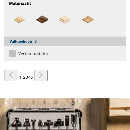
Materiaalit
Vaihtoehdot:
3
Vertaa tuotetta
1
2
3
4
5