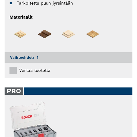
Tarkoitettu puun jyrsintään
Materiaalit
Vaihtoehdot:
1
Vertaa tuotetta
PRO