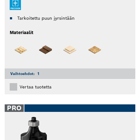
Tarkoitettu puun jyrsintään
Materiaalit
Vaihtoehdot:
1
Vertaa tuotetta
PRO