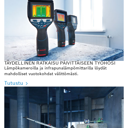
TÄYDELLINEN RATKAISU PÄIVITTÄISEEN TYÖHÖSI
Lämpökameroilla ja infrapunalämpömittarilla löydät
mahdolliset vuotokohdat välittömästi.
Tutustu