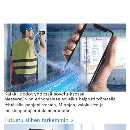
Kaikki tiedot yhdessä sovelluksessa.
MeasureOn on erinomainen sovellus helposti työmaalla
tehtävään pohjapiirrosten, Mittojen, valokuvien ja
muistiinpanojen dokumentointiin.
Tutustu siihen tarkemmin