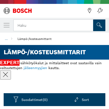
Haku
...
Lämpö-/kosteusmittarit
LÄMPÖ-/KOSTEUSMITTARIT
EXPERT
-sähkötyökalut ja mittalaitteet ovat saatavilla vain
valtuutettujen
jälleenmyyjien
kautta.
Suodattimet
(0)
Sort
Dropdown