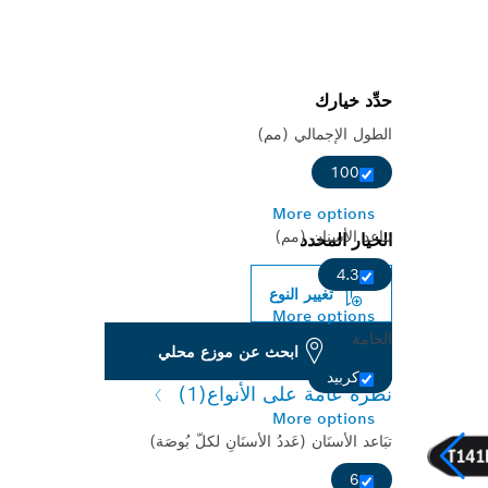
حدِّد خيارك
الطول الإجمالي (مم)
100
More options
تباعد الأسنان (مم)
الخيار المحدد
4.3
تغيير النوع
More options
الخامة
ابحث عن موزع محلي
كربيد
نظرة عامة على الأنواع
(1)
More options
تبَاعد الأسنَان (عَددُ الأسنَانِ لكلّ بُوصَة)
6