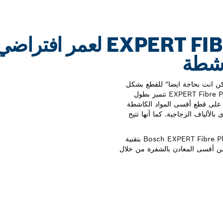
شفرة EXPERT FIBRE PLASTER لعم
كاشطة
كن انت بحاجة ايضا" للقطع بشكل
دقيق. لا تنجز الشفرات البالية المهمة، لذا فإن شفرة EXPERT Fibre Plaster تتميز بطول
مل على قطع أقسى المواد الكاشطة
بالألياف الزجاجية. كما أنها تتيح
يتم تعزيز الجودة والمتانة الفائقة لشفرة منشار أركت Bosch EXPERT Fibre Plaster بتقنية
المشحوذة من أقسى المعادن بالشفرة من خلال