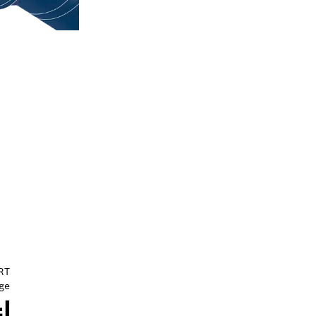
RT
ge
ا