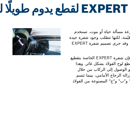
EXPERT VEHICLE RESCUE لقطع يدوم 
رعة مسألة حياة أو موت. تستخدم
قيّمة، لكنها تتطلب وجود شفرة جيدة
للغاية تستطيع قطع فولاذ السيارات الحديثة بشكل موثوق به. وقد جرى تصميم شفرة EXPERT
فعلاوةً على وجود الكربيد شديد الصلابة في سنون الشفرة، فإن شفرة EXPERT الخاصة بتقطيع
ع لوح الفولاذ بشكل غائر. وهذا
أو الوصول إلى الركاب من خلال
ة القصيرة من نوع S957CHM مثالية لإزالة الزجاج الأمامي، بينما تتسم
لسيارة "أ" و"ب" و"ج" المصنوعة من الفولاذ