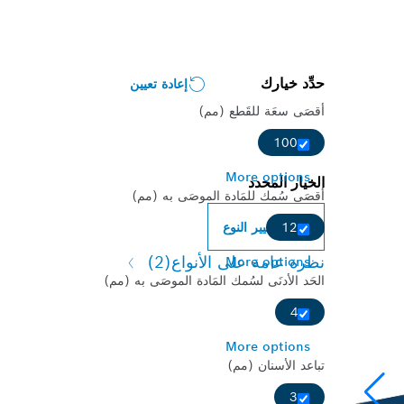
حدِّد خيارك
إعادة تعيين
أقصَى سعَة للقَطع (مم)
100
More options
الخيار المحدد
أقصَى سُمك للمَادة الموصَى به (مم)
تغيير النوع
12
نظرة عامة على الأنواع
(2)
More options
الحَد الأدنَى لسُمك المَادة الموصَى به (مم)
4
More options
تباعد الأسنان (مم)
3