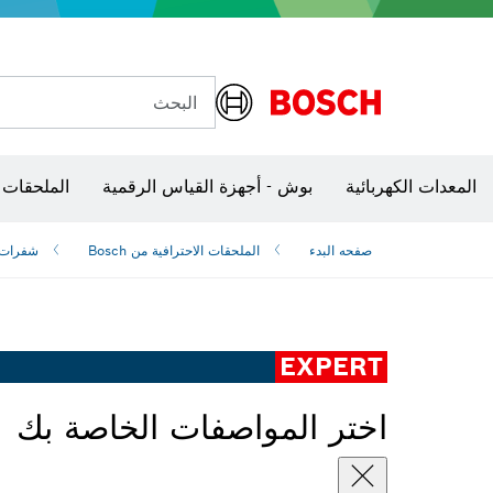
البحث
شفرات منشار و‏‫مناشير حفر
المعدات الكهربائية
بوش - أجهزة القياس الرقمية
الملحقات 
صفحه البدء
الملحقات الاحترافية من Bosch
شفرات ‫
EXPERT
اختر المواصفات الخاصة بك