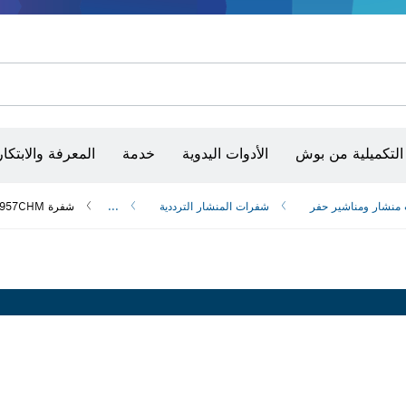
أقراص سنفرة وأحزمة سنفرة وورق سنفرة
حفر الماس وقطعه وتجليخه
رؤوس تركيب براغي، ووحدات تركيب رؤوس التثبيت والمآخذ
أق
الكاميرات وأجهزة الكشف الحرارية
التكميلية من بوش
الأدوات اليدوية
خدمة
المعرفة والابتكار
منشار و‏مناشير حفر
شفرات المنشار الترددية
...
شفرة EXPERT Vehicle Rescue S957CHM