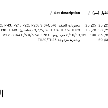
لطول (مم)
Set description
25; 25; 25; 25;
25; 50; 70; 75;
85; 85; 100 ;150;
60; 
وشفرة مزدوجة TH20/TH25
ا