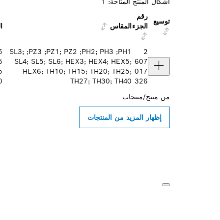
أشكال المنتج المتاحة:
1
رقم
توسيع
الجزء
المقاس
ا
2
PH1‏; PH2; PH3‏; PZ1; PZ2‏; PZ3‏; SL3;
SL4; SL5; SL6; HEX3; HEX4; HEX5;
607
HEX6; TH10; TH15; TH20; TH25;
017
60
TH27; TH30; TH40
326
من
منتج/منتجات
إظهار المزيد من المنتجات