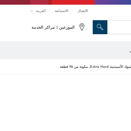
الاتصال
الاستدامة
العربية
الموزعين | مراكز الخدمة
رؤوس النحت والسكاكين المسطحة
راص تقطيع وأقراص تجليخ وفُرش سلكية
أجهزة ضبط الاستواء البصرية
Ext، مكونة من ٣٥ قطعة