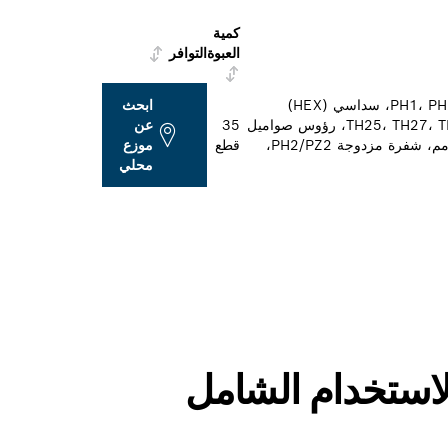
كمية
العبوة
التوافر
محتويات الطقم: PH1، PH2، PH3، PZ1، PZ2، PZ3، S 3/4/5/6، سداسي (HEX)
ابحث
3/4/5/6، TH10، TH15، TH20 (قطعتان)، TH25، TH27، TH30، TH40، رؤوس صواميل
35
عن
8/10/13 مم، ريش CYL-3 3.0/4.0/5.0/5.5/6.0/8.0 مم، شفرة مزدوجة PH2/PZ2،
قطع
موزع
محلي
لاستخدام الشامل