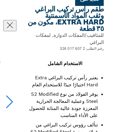
طقم رأس تركيب البراغي
وثقب المواد الأسمنتية
EXTRA HARD، مكون من
٣٥ قطعة
للمثاقيب/المفكات الدوارة, لمفكات
البراغي
رقم الطلب 2 607 017 326
الاستخدام الشامل
يعتبر رأس تركيب البراغي Extra
Hard اختيارًا جيدًا للاستخدام العام
يوفر الفولاذ من نوع S2 Modified
Steel وعملية المعالجة الحرارية
المعززة جودة عالية المتانة للحصول
على الأداء المناسب
تتألف رؤوس تركيب البراغي من
فولاذ من نوع S2 Modified Steel