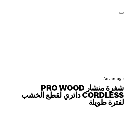
شفرة منشار PRO WOOD
CORDLESS دائري لقطع الخشب
ة