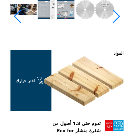
اختر خيارك
تدوم حتى 1.3 أطول من
شفرة منشار Eco for