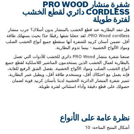
شفرة منشار PRO WOOD
CORDLESS دائري لقطع الخشب
ة
 عند قطع الخشب بالمنشار بدون أسلاك؟ جرب منشار
PRO Wood cordless. لقد جعلنا شقها رقيقًا جدًا بحيث يستهلك طاقة
كربيد للشفرة أنها ستقطع جميع أنواع الخشب الصلب
ية - بينما تدوم البطارية.
صنعنا شفرة منشار PRO Wood دائري للخشب للأدوات التي تعمل
الخشب الذين يستخدمون المناشير اللاسلكية لقطع جميع
 ومواد الألواح الخشبية. بفضل الشق الرفيع للغاية،
كاك أقل، ويستخدم طاقة أقل، ويطيل عمر البطارية.
ر الدائرية الخشبية لدينا بأسنان كربيد قوية لضمان
يقة وأداء استثنائي لفترة طويلة.
على الأنواع
احة:
10