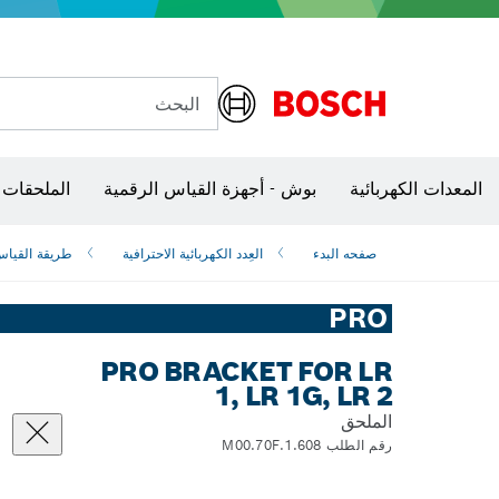
البحث
شفرات منشار و‏‫مناشير حفر
المعدات الكهربائية
بوش - أجهزة القياس الرقمية
الملحقات 
صفحه البدء
العِدد الكهربائية الاحترافية
طريقة القيا
PRO
PRO BRACKET FOR LR
1, LR 1G, LR 2
الملحق
رقم الطلب 1.608.M00.70F