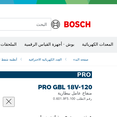
البحث
شفرات منشار و‏‫مناشير حفر
المعدات الكهربائية
بوش - أجهزة القياس الرقمية
الملحقات 
صفحه البدء
العِدد الكهربائية الاحترافية
أنظمة شفط ال
PRO
PRO GBL 18V-120
منفاخ عامل ببطارية
رقم الطلب 0.601.9F5.100
تصميم مدمج ومتوازن يسهل