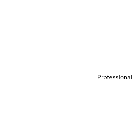
توافق هذا المنفاخ العامل ببطارية مع جميع بطاريات وشواحن بوش الاحترافية 18 فولت (النظام Professional