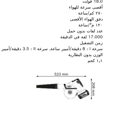
18.0 فولت
أقصى سرعة للهواء
٢٧٠ كم/ساعة
دفق الهواء الأقصى
١٢٠ م³/ساعة
عدد لفات بدون حمل
17.000 لفة في الدقيقة
زمن التشغيل
سرعة I :‏ 8 دقيقة/أمبير ساعة, سرعة II :‏ 3.5 دقيقة/أمبير ساعة
الوزن بدون البطارية
١٫١ كجم