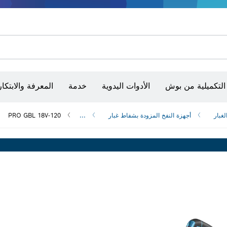
أقراص سنفرة وأحزمة سنفرة وورق سنفرة
حفر الماس وقطعه وتجليخه
رؤوس تركيب براغي، ووحدات تركيب رؤوس التثبيت والمآخذ
أق
الكاميرات وأجهزة الكشف الحرارية
التكميلية من بوش
الأدوات اليدوية
خدمة
المعرفة والابتكار
غبار
أجهزة النفخ المزودة بشفاط غبار
...
PRO GBL 18V-120