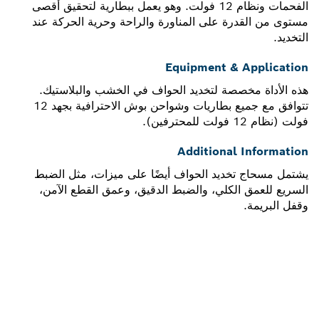
الفحمات ونظام 12 فولت. وهو يعمل ببطارية لتحقيق أقصى
مستوى من القدرة على المناورة والراحة وحرية الحركة عند
التخديد.
Equipment & Application
هذه الأداة مخصصة لتخديد الحواف في الخشب والبلاستيك.
تتوافق مع جميع بطاريات وشواحن بوش الاحترافية بجهد 12
فولت (نظام 12 فولت للمحترفين).
Additional Information
يشتمل مسحاج تخديد الحواف أيضًا على ميزات، مثل الضبط
السريع للعمق الكلي، والضبط الدقيق، وعمق القطع الآمن،
وقفل البريمة.
هل تحتاج إلى قطعة غيار؟
ستجد هنا قطع الغيار المناسبة لأداة بوش الاحترافية الخاصة بك