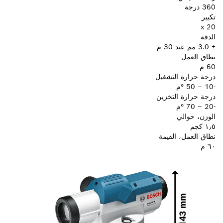
360 درجة
تكبير
20 x
الدقة
± 3.0 مم عند 30 م
نطاق العمل
60 م
درجة حرارة التشغيل
-10 – 50 °م
درجة حرارة التخزين
-20 – 70 °م
الوزن، حوالي
١٫٥ كجم
نطاق العمل، القيمة
٦٠ م