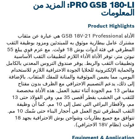
PRO GSB 180-LI: المزيد من
المعلومات
Product Highlights
الأداة GSB 18V-21 Professional هي عبارة عن مثقاب
مشترك عامل ببطارية موثوق به للمبتدئين ومزود بوظيفة الثقب
المطرقي في فئة أدوات بوش 18 فولت. مع عزم قوي يبلغ 55
نيوتن متر، توفر الأداة الأداء اللازم لتطبيقات الثقب الأساسية
وتطبيقات الثقب والربط. يوفر صندوق التروس المعدني بالكامل
والحماية الإلكترونية للخلايا الجودة الاحترافية اللازم للاستخدام
اليومي، مما يضمن الموثوقية والمتانة للمفك المثقاب. بالإضافة
إلى ذلك، يدعم التصميم الاحترافي مع الظرف بدون مفتاح
مقاس 13 مم الجودة أثناء تنفيذ العمل. هذه الأداة مخصصة
للثقب في الخشب بقطر أقصى 35 مم، وفي الفولاذ حتى 13
مم، ولأقطار البراغي التي تصل إلى 10 مم. كما أن وظيفة
الثقب المطرقي تتيح العمل في أحجار البناء حتى سُمك 10 مم.
تتوافق مع جميع بطاريات وشواحن بوش الاحترافية بجهد 18
فولت (نظام 18V الاحترافي).
Equipment & Application