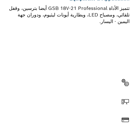
تتميز الأداة GSB 18V-21 Professional أيضا بترسين، وقفل
تلقائي، ومصباح LED، وبطارية أيونات ليثيوم، ودوران جهة
اليمين - اليسار.
هل تحتاج إلى قطعة غيار؟
ستجد هنا قطع الغيار المناسبة لأداة بوش الاحترافية الخاصة بك
بسرعة وسهولة.
اختر قطعة غيار
اطلب عن طريق الإنترنت
ادفع