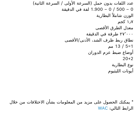
عدد اللفات بدون حمل (السرعة الأولى / السرعة الثانية)‎
0 – 500 / 0 – 1.900 لفة في الدقيقة
الوزن شاملاً البطارية
١٫٧ كجم
معدل الطرق الأقصى
٢٧٬٠٠٠ طرقة في الدقيقة
نطاق ربط ظرف الشد، الأدنى/الأقصى
1=5 / 13 مم
أوضاع ضبط عزم الدوران
20+2
نوع البطارية
أيونات الليثيوم
* يمكنك الحصول على مزيد من المعلومات بشأن الاختلافات من خلال
الرابط التالي:
WAC