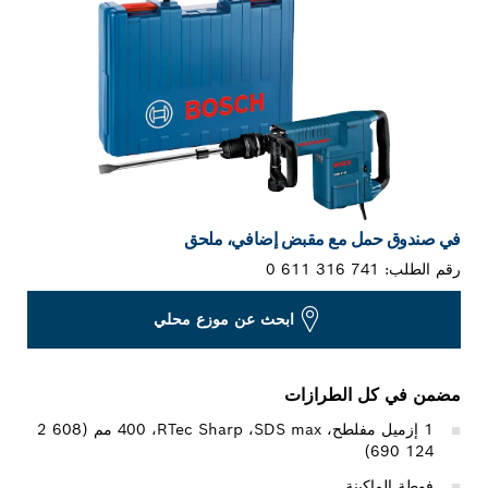
في صندوق حمل مع مقبض إضافي، ملحق
رقم الطلب:
0 611 316 741
ابحث عن موزع محلي
مضمن في كل الطرازات
1 إزميل مفلطح، SDS max‏، RTec Sharp‏، 400 مم (‎2 608
690 124)
فوطة الماكينة