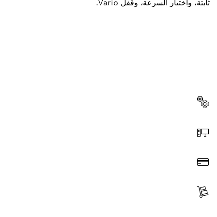
ثابتة، واختيار السرعة، وقفل Vario.
هل تحتاج إلى قطعة غيار؟
ستجد هنا قطع الغيار المناسبة لأداة بوش الاحترافية الخاصة بك
بسرعة وسهولة.
اختر قطعة غيار
اطلب عن طريق الإنترنت
ادفع
استلم الجزء