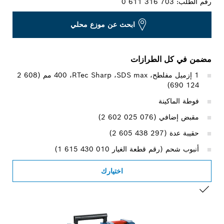
رقم الطلب:
0 611 316 703
ابحث عن موزع محلي
مضمن في كل الطرازات
1 إزميل مفلطح، SDS max‏، RTec Sharp‏، 400 مم (‎2 608
690 124)
فوطة الماكينة
مقبض إضافي (‎2 602 025 076)
حقيبة عدة (‎2 605 438 297)
أنبوب شحم (رقم قطعة الغيار ‎1 615 430 010)
اختيارك
التحديد الخاص بك