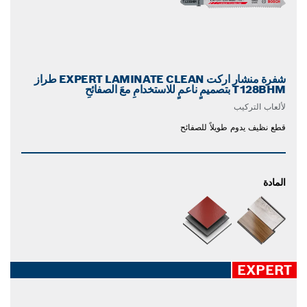
شفرة منشار اركت EXPERT LAMINATE CLEAN طراز
T128BHM بتصميمٍ ناعمٍ للاستخدامِ معَ الصفائحِ
لألعاب التركيب
قطع نظيف يدوم طويلاً للصفائح
المادة
EXPERT