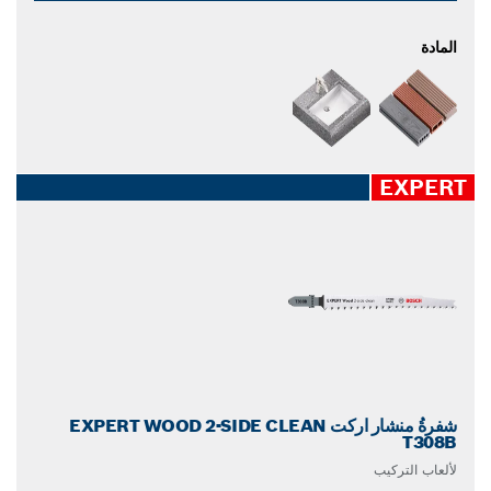
المادة
EXPERT
شفرةُ منشار اركت EXPERT WOOD 2-SIDE CLEAN
T308B
لألعاب التركيب