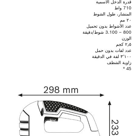
قدرة الدخل الاسمية
710 واط
المنشار، طول الشوط
٢٠ مم
عدد الأشواط بدون تحميل
800 – 3.100 شوط/دقيقة
الوزن
٢٫٥ كجم
عدد لفات بدون حمل
٣٬١٠٠ لفة في الدقيقة
زاوية الشطف
45 °