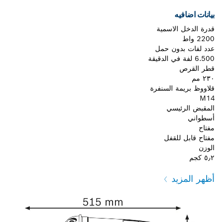
بيانات اضافيه
قدرة الدخل الاسمية
2200 واط
عدد لفات بدون حمل
6.500 لفة في الدقيقة
قطر القرص
٢٣٠ مم
قلاووظ بريمة السنفرة
M14
المقبض الرئيسي
أسطواني
مفتاح
مفتاح قابل للقفل
الوزن
٥٫٢ كجم
أظهر المزيد