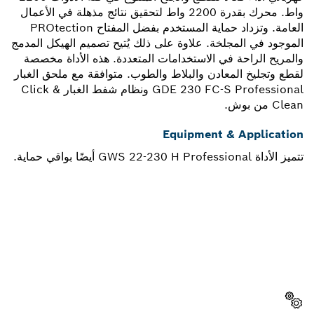
واط. محرك بقدرة 2200 واط لتحقيق نتائج مذهلة في الأعمال
العامة. وتزداد حماية المستخدم بفضل المفتاح PROtection
الموجود في المجلخة. علاوة على ذلك يُتيح تصميم الهيكل المدمج
والمريح الراحة في الاستخدامات المتعددة. هذه الأداة مخصصة
لقطع وتجليخ المعادن والبلاط والطوب. متوافقة مع ملحق الغبار
GDE 230 FC-S Professional ونظام شفط الغبار Click &
Clean من بوش.
Equipment & Application
تتميز الأداة GWS 22-230 H Professional أيضًا بواقي حماية.
هل تحتاج إلى قطعة غيار؟
ستجد هنا قطع الغيار المناسبة لأداة بوش الاحترافية الخاصة بك
بسرعة وسهولة.