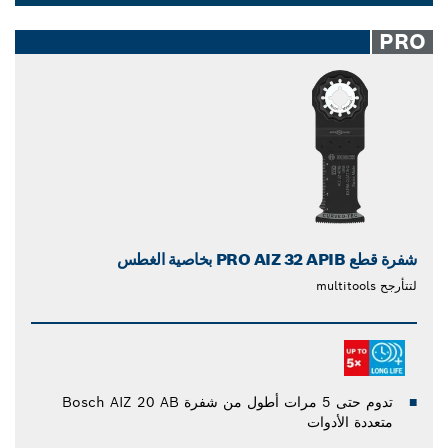
متعددة الأدوات متينة وقوية يمكنها قطع حتى أصعب أنواع الفولاذ
Dropdown
المقاوم للصدأ، اختر شفرات المنشار ذات الأدوات متعددة
closed
PRO
الاستخدامات مِن Bosch.
شفرة قطع PRO AIZ 32 APIB بخاصية الغطس
لتتأرجح multitools
تدوم حتى 5 مرات أطول من شفرة Bosch AIZ 20 AB
متعددة الأدوات