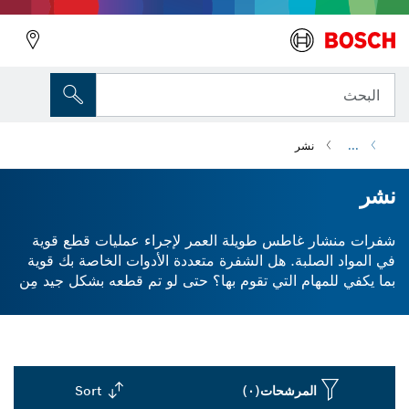
البحث
...
نشر
نشر
شفرات منشار غاطس طويلة العمر لإجراء عمليات قطع قوية
في المواد الصلبة. هل الشفرة متعددة الأدوات الخاصة بك قوية
بما يكفي للمهام التي تقوم بها؟ حتى لو تم قطعه بشكل جيد مِن
خلال البراغي الصلبة والمعادن الصلبة، فقد لا يدوم الملحق لفترة
طويلة كما تريد. يمكن أن تكون الشفرات البديلة متعددة الأدوات
باهظة الثمن، لذا مِن المهم أن تجد واحدة ذات عمر منتج طويل.
لقد صنعنا شفرات المنشار الغاطسة والمسارة باستخدام
Carbide Technology. وهذا يعني أنها تقطع بشكل جيد، وتنزلق
المرشحات
(٠)
Sort
بشكل أقل، وتدوم لفترة أطول. للحصول على شفرات منشار