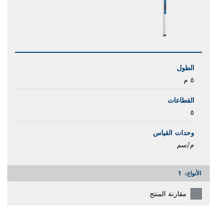
الطول
٥ م
القطاعات
٥
وحدات القياس
م/سم
الأنواع:
1
مقارنة المنتج