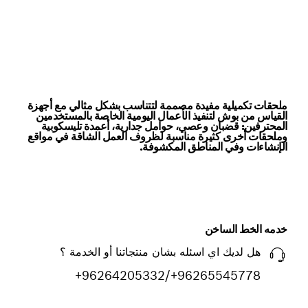
ملحقات تكميلية مفيدة مصممة لتتناسب بشكل مثالي مع أجهزة
القياس من بوش لتنفيذ الأعمال اليومية الخاصة بالمستخدمين
المحترفين: قضبان وعصي، حوامل جدارية، أعمدة تليسكوبية
وملحقات أخرى كثيرة مناسبة لظروف العمل الشاقة في مواقع
الإنشاءات وفي المناطق المكشوفة.
خدمه الخط الساخن
هل لديك اي اسئله بشان منتجاتنا أو الخدمة ؟
+96264205332/+96265545778