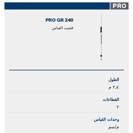
PRO
PRO GR 240
قضيب القياس
الطول
٢٫٤ م
القطاعات
٢
وحدات القياس
م/سم