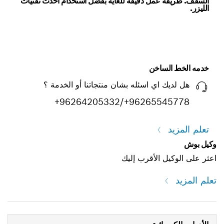
السقف. طريقة عمل دقيقة للغاية بفضل استخدام أحدث تقنيات
الليزر.
خدمه الخط الساخن
هل لديك اي اسئله بشان منتجاتنا أو الخدمة ؟
+96264205332/+96265545778
تعلم المزيد
وكيل بوش
اعثر على الوكيل الأقرب إليك
تعلم المزيد