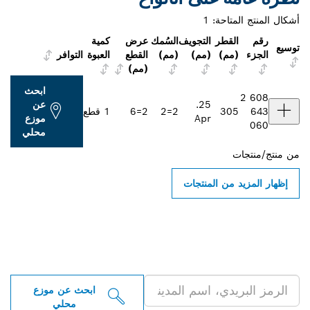
أشكال المنتج المتاحة:
1
رقم
القطر
التجويف
السُمك
عرض
كمية
توسيع
الجزء
(مم)
(مم)
(مم)
القطع
العبوة
التوافر
(مم)
ابحث
2 608
25.
عن
643
305
2=2
2=6
1 قطع
Apr
موزع
060
محلي
من
منتج/منتجات
إظهار المزيد من المنتجات
ابحث عن موزعو أدوات بوش
الاحترافية بالقرب منك
ابحث عن موزع
محلي