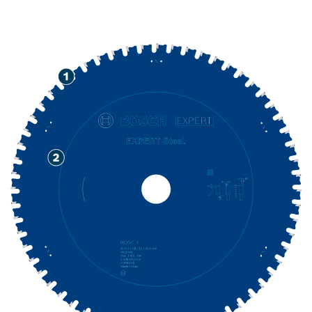
قَطع الصُلب بشكلٍ دقيقٍ