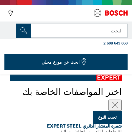
المتغير الذي اخترته
شفرة المنشار الدائري EXPERT Steel مقاس
البحث
305 x‏ 2.6/2.2 x‏ 25.4 ملم، T60
2 608 643 060
...
EXPERT Steel Corded للقواطع الجافة الزاوية
ابحث عن موزع محلي
EXPERT
اختر المواصفات الخاصة بك
تحديد النوع
شفرة المنشار الدائري EXPERT STEEL
لقاطعات التلسين الجافة بأسلاك